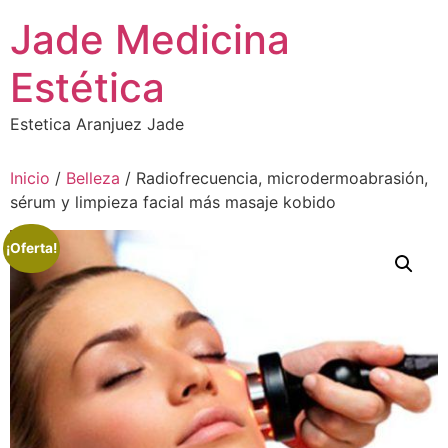
Ir
Jade Medicina
al
contenido
Estética
Estetica Aranjuez Jade
Inicio
/
Belleza
/ Radiofrecuencia, microdermoabrasión,
sérum y limpieza facial más masaje kobido
¡Oferta!