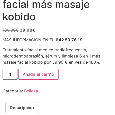
facial más masaje
kobido
El
El
180,00
€
39,90
€
precio
precio
MÁS INFORMACIÓN EN EL
642 53 76 19
original
actual
era:
es:
Tratamiento facial médico: radiofrecuencia,
180,00€.
39,90€.
microdermoabrasión, sérum y limpieza 6 en 1 más
masaje facial kobido por 39,90 € en vez de 180 €
Radiofrecuencia,
Añadir al carrito
microdermoabrasión,
sérum
y
limpieza
Categoría:
Belleza
facial
más
masaje
kobido
cantidad
Descripción